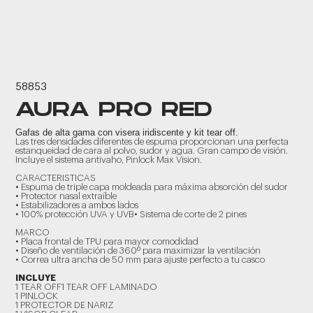
58853
AURA PRO RED
Gafas de alta gama con visera iridiscente y kit tear off.
Las tres densidades diferentes de espuma proporcionan una perfecta
estanqueidad de cara al polvo, sudor y agua. Gran campo de visión.
Incluye el sistema antivaho, Pinlock Max Vision.
CARACTERISTICAS
• Espuma de triple capa moldeada para máxima absorción del sudor
• Protector nasal extraíble
• Estabilizadores a ambos lados
• 100% protección UVA y UVB• Sistema de corte de 2 pines
MARCO
• Placa frontal de TPU para mayor comodidad
• Diseño de ventilación de 360º para maximizar la ventilación
• Correa ultra ancha de 50 mm para ajuste perfecto a tu casco
INCLUYE
1 TEAR OFF1 TEAR OFF LAMINADO
1 PINLOCK
1 PROTECTOR DE NARIZ