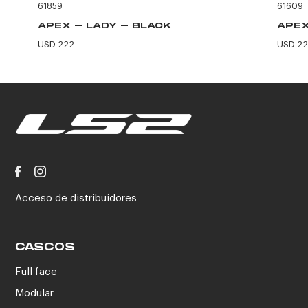
61859
61609
APEX - LADY - BLACK
APEX
USD 222
USD 2
Acceso de distribuidores
CASCOS
Full face
Modular