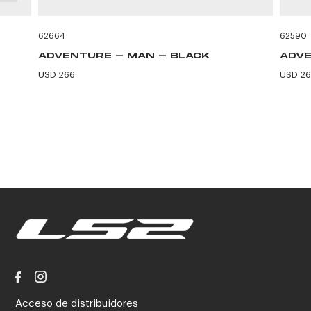
62664
62590
ADVENTURE - MAN - BLACK
ADVE
USD 266
USD 2
Acceso de distribuidores