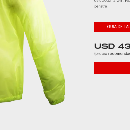
de 800g/m2/24h. Pequ
penetre.
GUIA DE TA
USD 4
(precio recomenda