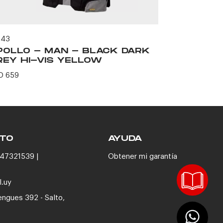
543
60597
POLLO - MAN - BLACK DARK
BOLTON 
REY HI-VIS YELLOW
USD 164
D 659
TO
AYUDA
47321539 |
Obtener mi garantía
l.uy
engues 392 - Salto,