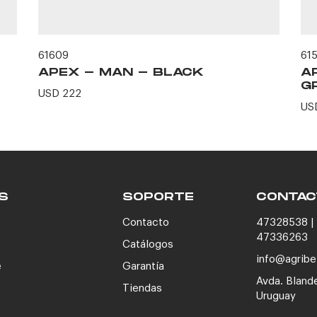
61609
61
APEX - MAN - BLACK
A
G
USD 222
US
S
SOPORTE
CONTAC
Contacto
47328538 | 
47336263
Catálogos
info@agribe
e
Garantía
Avda. Bland
Tiendas
Uruguay