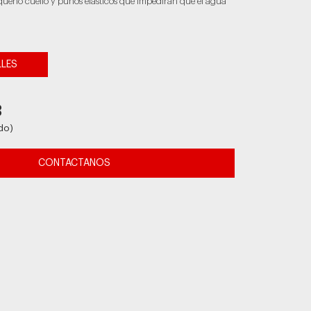
eño cuello y puños elásticos que impedirán que el agua
LLES
3
do)
CONTACTANOS