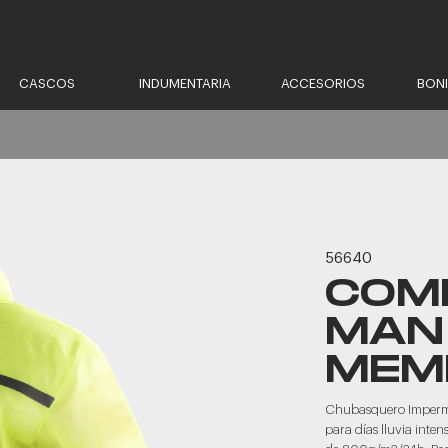
CASCOS
INDUMENTARIA
ACCESORIOS
BON
56640
COM
MAN
MEM
Chubasquero Impermea
para días lluvia int