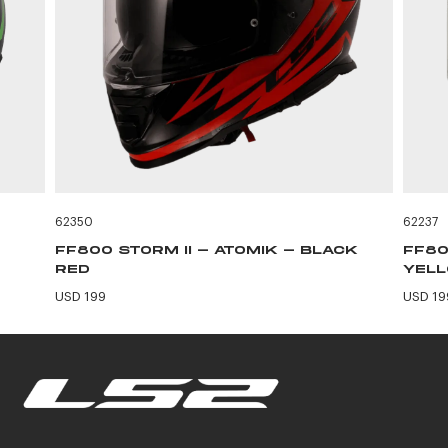
62350
62237
FF800 STORM II - ATOMIK - BLACK
FF80
RED
YEL
USD 199
USD 19