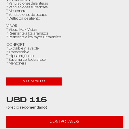
* Ventilaciones delanteras
* Ventilaciones superiores
* Mentonera
* Ventilaciones de escape
* Deflector de aliento
VISOR
* Visera Max Vision
* Resistente a los arañazos
* Resistente a los rayos ultravioleta
CONFORT
* Extraíble y lavable
* Transpirable
* Hipoalergénico
* Espuma cortada a láser
* Mentonera
GUIA DE TALLES
USD 116
(precio recomendado)
CONTACTANOS