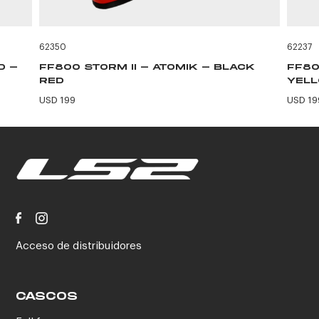
62350
62237
D -
FF800 STORM II - ATOMIK - BLACK
FF80
RED
YEL
USD 199
USD 19
Acceso de distribuidores
CASCOS