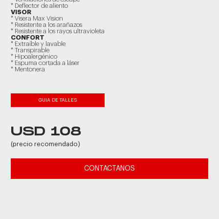
* Deflector de aliento
VISOR
* Visera Max Vision
* Resistente a los arañazos
* Resistente a los rayos ultravioleta
CONFORT
* Extraíble y lavable
* Transpirable
* Hipoalergénico
* Espuma cortada a láser
* Mentonera
GUIA DE TALLES
USD 108
(precio recomendado)
CONTACTANOS