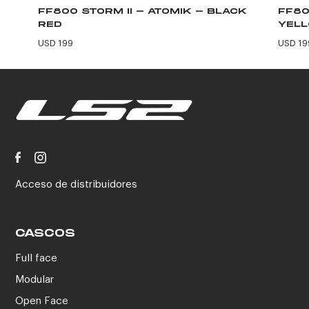
FF800 STORM II - ATOMIK - BLACK
FF80
RED
YEL
USD 199
USD 19
Acceso de distribuidores
CASCOS
Full face
Modular
Open Face