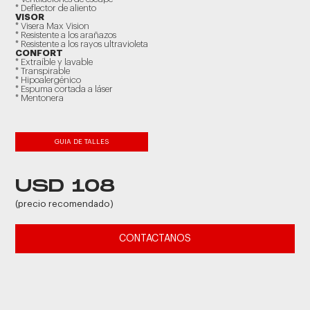
* Deflector de aliento
VISOR
* Visera Max Vision
* Resistente a los arañazos
* Resistente a los rayos ultravioleta
CONFORT
* Extraíble y lavable
* Transpirable
* Hipoalergénico
* Espuma cortada a láser
* Mentonera
GUIA DE TALLES
USD 108
(precio recomendado)
CONTACTANOS