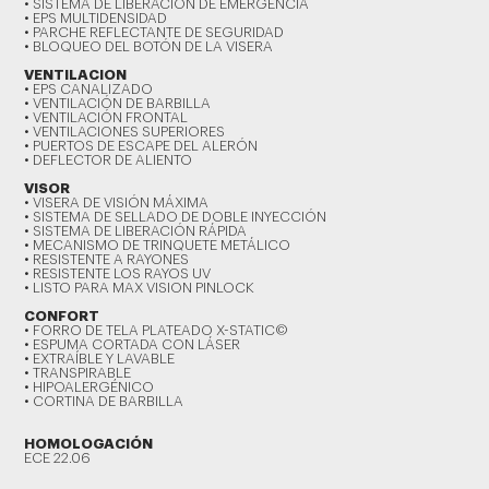
• SISTEMA DE LIBERACIÓN DE EMERGENCIA
• EPS MULTIDENSIDAD
• PARCHE REFLECTANTE DE SEGURIDAD
• BLOQUEO DEL BOTÓN DE LA VISERA
VENTILACION
• EPS CANALIZADO
• VENTILACIÓN DE BARBILLA
• VENTILACIÓN FRONTAL
• VENTILACIONES SUPERIORES
• PUERTOS DE ESCAPE DEL ALERÓN
• DEFLECTOR DE ALIENTO
VISOR
• VISERA DE VISIÓN MÁXIMA
• SISTEMA DE SELLADO DE DOBLE INYECCIÓN
• SISTEMA DE LIBERACIÓN RÁPIDA
• MECANISMO DE TRINQUETE METÁLICO
• RESISTENTE A RAYONES
• RESISTENTE LOS RAYOS UV
• LISTO PARA MAX VISION PINLOCK
CONFORT
• FORRO DE TELA PLATEADO X-STATIC©
• ESPUMA CORTADA CON LÁSER
• EXTRAÍBLE Y LAVABLE
• TRANSPIRABLE
• HIPOALERGÉNICO
• CORTINA DE BARBILLA
HOMOLOGACIÓN
ECE 22.06