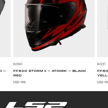
62350
62237
D -
FF800 STORM II - ATOMIK - BLACK
FF80
RED
YEL
USD 199
USD 19