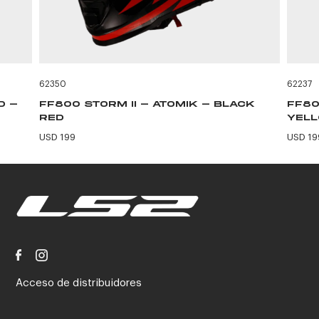
62350
62237
D -
FF800 STORM II - ATOMIK - BLACK
FF80
RED
YEL
USD 199
USD 19
Acceso de distribuidores