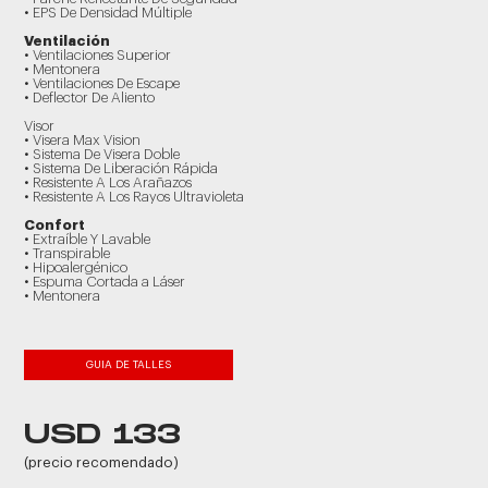
• EPS De Densidad Múltiple
Ventilación
• Ventilaciones Superior
• Mentonera
• Ventilaciones De Escape
• Deflector De Aliento
Visor
• Visera Max Vision
• Sistema De Visera Doble
• Sistema De Liberación Rápida
• Resistente A Los Arañazos
• Resistente A Los Rayos Ultravioleta
Confort
• Extraíble Y Lavable
• Transpirable
• Hipoalergénico
• Espuma Cortada a Láser
• Mentonera
GUIA DE TALLES
USD 133
(precio recomendado)