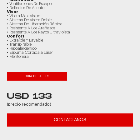
• Ventilaciones De Escape
• Deflector De Aliento
Visor
• Visera Max Vision
• Sistema De Visera Doble
• Sistema De Liberación Rápida
• Resistente A Los Arañazos
• Resistente A Los Rayos Ultravioleta
Confort
• Extraíble Y Lavable
• Transpirable
• Hipoalergénico
• Espuma Cortada a Láser
• Mentonera
GUIA DE TALLES
USD 133
(precio recomendado)
CONTACTANOS