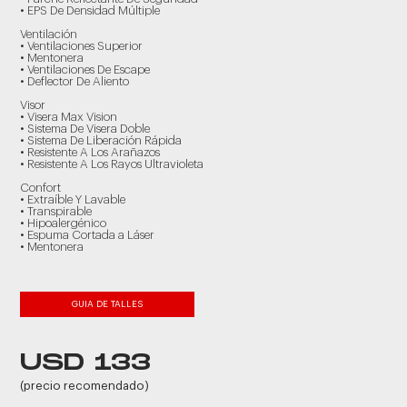
• EPS De Densidad Múltiple
Ventilación
• Ventilaciones Superior
• Mentonera
• Ventilaciones De Escape
• Deflector De Aliento
Visor
• Visera Max Vision
• Sistema De Visera Doble
• Sistema De Liberación Rápida
• Resistente A Los Arañazos
• Resistente A Los Rayos Ultravioleta
Confort
• Extraíble Y Lavable
• Transpirable
• Hipoalergénico
• Espuma Cortada a Láser
• Mentonera
GUIA DE TALLES
USD 133
(precio recomendado)