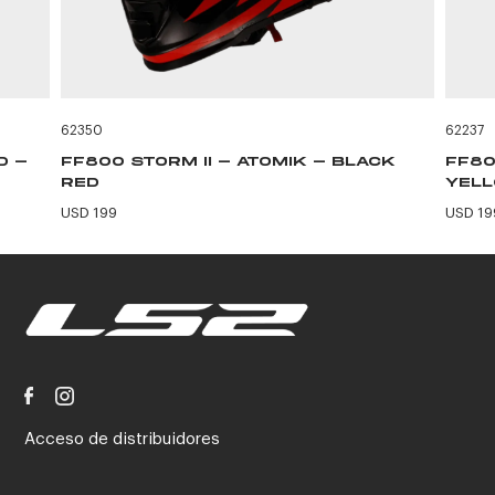
62350
62237
D -
FF800 STORM II - ATOMIK - BLACK
FF80
RED
YEL
USD 199
USD 19
Acceso de distribuidores