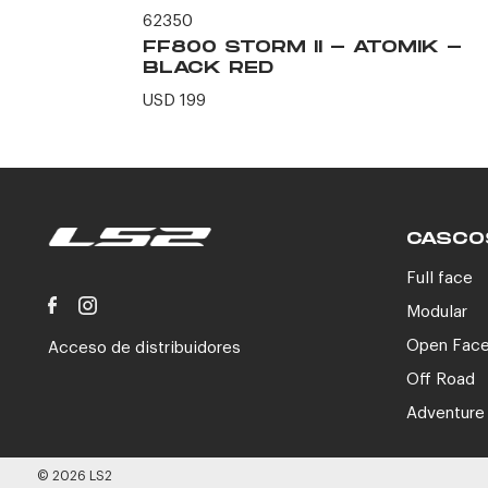
62350
ERO -
FF800 STORM II - ATOMIK -
N
BLACK RED
USD 199
CASCO
Full face
Modular
Open Fac
Acceso de distribuidores
Off Road
Adventure
© 2026 LS2