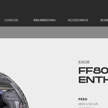
CASCOS
INDUMENTARIA
ACCESORIOS
BON
63028
FF8
ENT
PESO
1450 ± 50 GR.