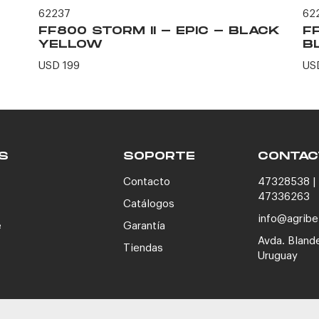
62237
62
FF800 STORM II - EPIC - BLACK
F
YELLOW
B
USD 199
US
S
SOPORTE
CONTAC
Contacto
47328538 | 
47336263
Catálogos
info@agribe
e
Garantía
Avda. Bland
Tiendas
Uruguay