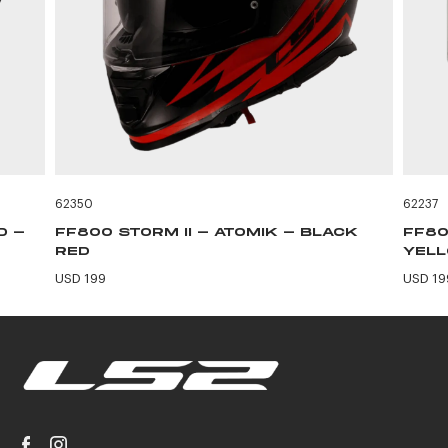
62350
62237
D -
FF800 STORM II - ATOMIK - BLACK
FF80
RED
YEL
USD 199
USD 19