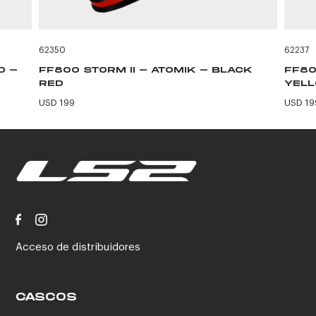
62350
62237
D -
FF800 STORM II - ATOMIK - BLACK
FF80
RED
YEL
USD 199
USD 19
Acceso de distribuidores
CASCOS