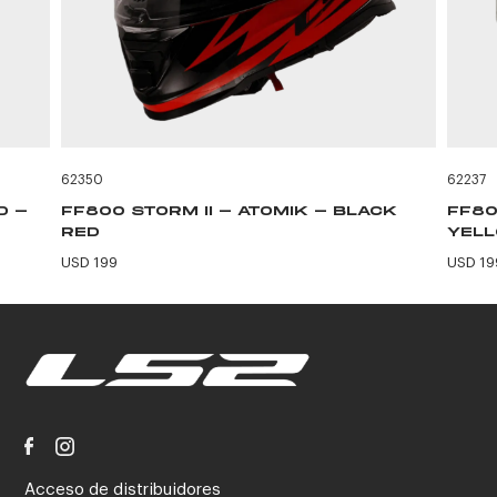
62350
62237
D -
FF800 STORM II - ATOMIK - BLACK
FF80
RED
YEL
USD 199
USD 19
Acceso de distribuidores