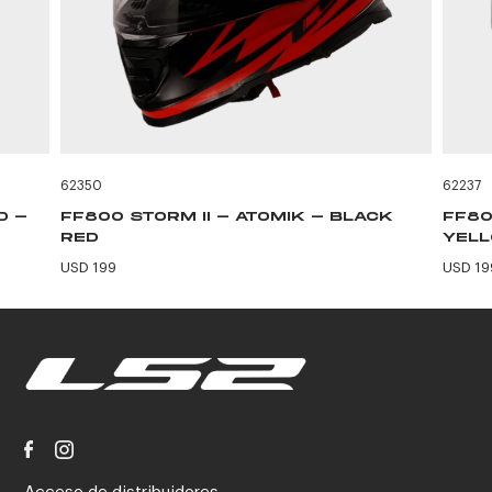
62350
62237
D -
FF800 STORM II - ATOMIK - BLACK
FF80
RED
YEL
USD 199
USD 19