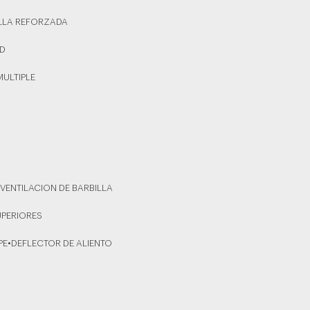
ILLA REFORZADA
AD
MULTIPLE
O
VENTILACION DE BARBILLA
UPERIORES
PE•DEFLECTOR DE ALIENTO