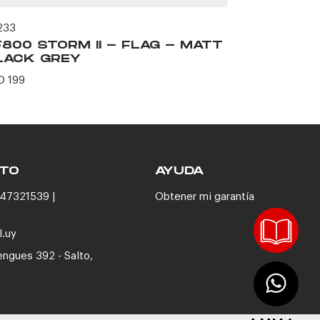
233
62469
F800 STORM II - FLAG - MATT
FF802 FL
LACK GREY
BLACK P
D 199
USD 116
TO
AYUDA
47321539 |
Obtener mi garantía
l.uy
engues 392 - Salto,