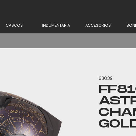
CASCOS
INDUMENTARIA
ACCESORIOS
BON
63039
FF81
AST
CHA
GOL