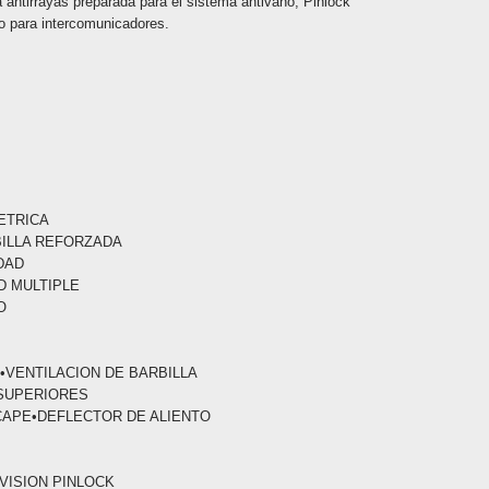
a antirrayas preparada para el sistema antivaho, Pinlock
o para intercomunicadores.
ETRICA
BILLA REFORZADA
DAD
D MULTIPLE
O
•VENTILACION DE BARBILLA
 SUPERIORES
CAPE•DEFLECTOR DE ALIENTO
 VISION PINLOCK