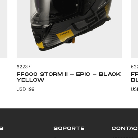
62237
62
FF800 STORM II - EPIC - BLACK
F
YELLOW
B
USD 199
US
S
SOPORTE
CONTAC