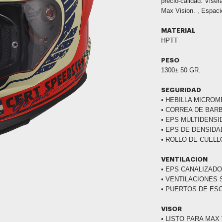
precio-calidad. Viser
Max Vision. , Espaci
MATERIAL
HPTT
PESO
1300± 50 GR.
SEGURIDAD
• HEBILLA MICROM
• CORREA DE BAR
• EPS MULTIDENSI
• EPS DE DENSIDA
• ROLLO DE CUELL
VENTILACION
• EPS CANALIZADO
• VENTILACIONES
• PUERTOS DE ES
VISOR
• LISTO PARA MAX