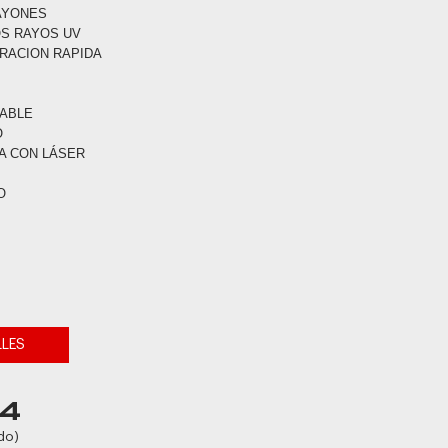
RAYONES
OS RAYOS UV
ERACION RAPIDA
VABLE
O
A CON LÁSER
O
LLES
04
do)