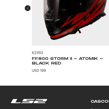
62350
ERO -
FF800 STORM II - ATOMIK -
N
BLACK RED
USD 199
CASCO