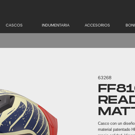
CASCOS
INDUMENTARIA
ACCESORIOS
BON
63268
FF81
REA
MAT
Casco con un diseño 
material patentado HP