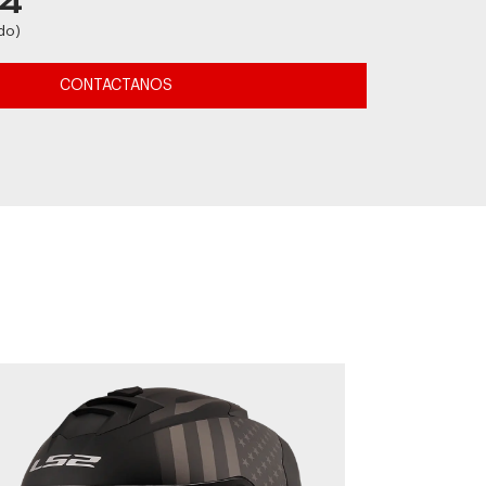
04
do)
CONTACTANOS