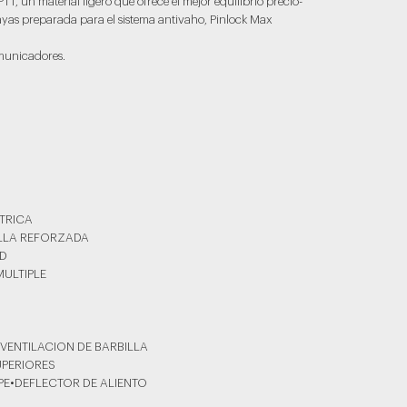
T, un material ligero que ofrece el mejor equilibrio precio-
rayas preparada para el sistema antivaho, Pinlock Max
municadores.
TRICA
ILLA REFORZADA
AD
MULTIPLE
O
VENTILACION DE BARBILLA
UPERIORES
PE•DEFLECTOR DE ALIENTO