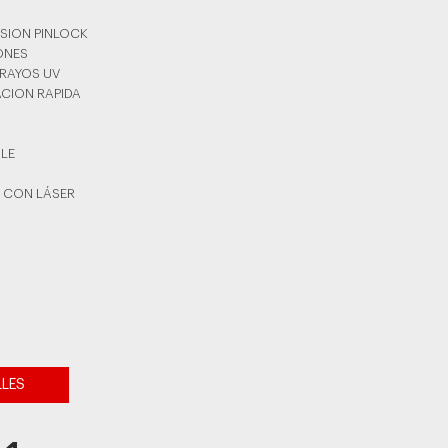
ISION PINLOCK
YONES
 RAYOS UV
ACION RAPIDA
BLE
 CON LÁSER
O
LLES