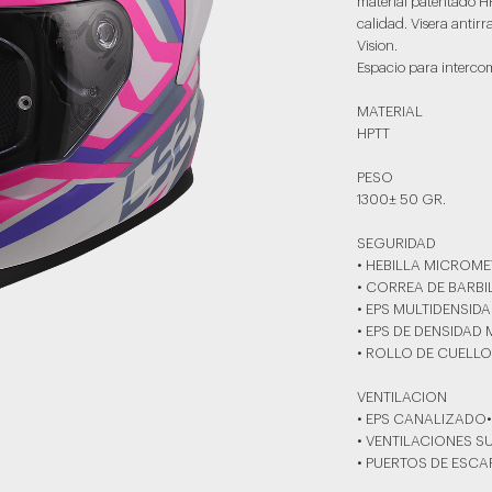
material patentado HPT
calidad. Visera antir
Vision.
Espacio para interco
MATERIAL
HPTT
PESO
1300± 50 GR.
SEGURIDAD
• HEBILLA MICROME
• CORREA DE BARB
• EPS MULTIDENSID
• EPS DE DENSIDAD 
• ROLLO DE CUELL
VENTILACION
• EPS CANALIZADO•
• VENTILACIONES S
• PUERTOS DE ESCA