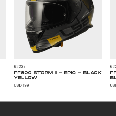
62237
62
FF800 STORM II - EPIC - BLACK
F
YELLOW
B
USD 199
US