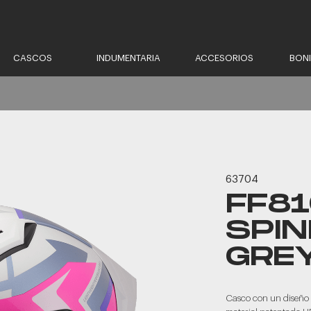
CASCOS
INDUMENTARIA
ACCESORIOS
BON
63704
FF81
SPIN
GRE
Casco con un diseño 