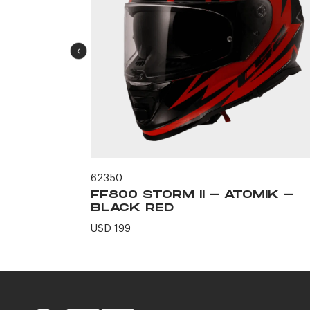
62350
ERO -
FF800 STORM II - ATOMIK -
N
BLACK RED
USD 199