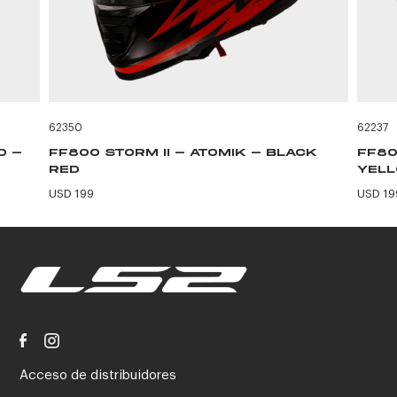
62350
62237
D -
FF800 STORM II - ATOMIK - BLACK
FF80
RED
YEL
USD 199
USD 19
Acceso de distribuidores