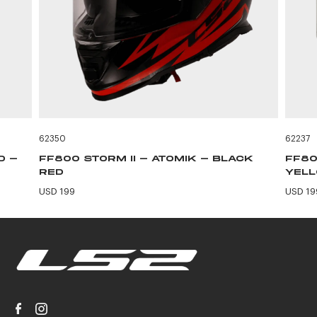
62350
62237
D -
FF800 STORM II - ATOMIK - BLACK
FF80
RED
YEL
USD 199
USD 19