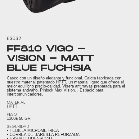
63032
FF810 VIGO -
VISION - MATT
BLUE FUCHSIA
Casco con un diseño elegante y funcional. Calota fabricada con
nuestro material patentado HPTT, un material ligero que ofrece el
mejor equilibrio precio-calidad. Visera antirrayas preparada para el
sistema antivaho, Pinlock Max Vision. , Espacio para
intercomunicadores.
MATERIAL
HPTT
PESO
1300± 50 GR.
SEGURIDAD
• HEBILLA MICROMETRICA
• CORREA DE BARBILLA REFORZADA
• EPS MULTIDENSIDAD