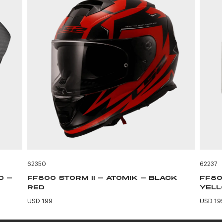
62350
62237
D -
FF800 STORM II - ATOMIK - BLACK
FF80
RED
YEL
USD 199
USD 19