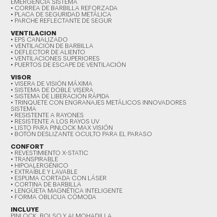
EMERGENCIA SISTEMA
• CORREA DE BARBILLA REFORZADA
• PLACA DE SEGURIDAD METÁLICA
• PARCHE REFLECTANTE DE SEGUR
VENTILACION
• EPS CANALIZADO
• VENTILACIÓN DE BARBILLA
• DEFLECTOR DE ALIENTO
• VENTILACIONES SUPERIORES
• PUERTOS DE ESCAPE DE VENTILACIÓN
VISOR
• VISERA DE VISIÓN MÁXIMA
• SISTEMA DE DOBLE VISERA
• SISTEMA DE LIBERACIÓN RÁPIDA
• TRINQUETE CON ENGRANAJES METÁLICOS INNOVADORES
SISTEMA
• RESISTENTE A RAYONES
• RESISTENTE A LOS RAYOS UV
• LISTO PARA PINLOCK MAX VISIÓN
• BOTÓN DESLIZANTE OCULTO PARA EL PARASO
CONFORT
• REVESTIMIENTO X-STATIC
• TRANSPIRABLE
• HIPOALERGÉNICO
• EXTRAÍBLE Y LAVABLE
• ESPUMA CORTADA CON LÁSER
• CORTINA DE BARBILLA
• LENGÜETA MAGNÉTICA INTELIGENTE
• FORMA OBLICUA CÓMODA
INCLUYE
PINLOCK, BOLSO Y ALMOHADILLA