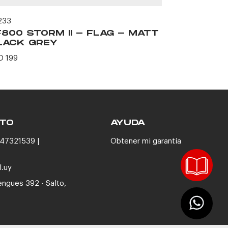
233
62469
F800 STORM II - FLAG - MATT
FF802 FL
LACK GREY
BLACK P
D 199
USD 116
TO
AYUDA
47321539 |
Obtener mi garantía
l.uy
engues 392 - Salto,