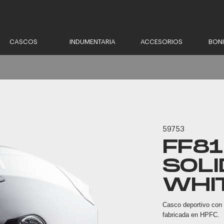
CASCOS
INDUMENTARIA
ACCESORIOS
BON
59753
FF81
SOLI
WHI
Casco deportivo con 
fabricada en HPFC.