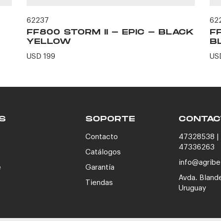
62237
62
FF800 STORM II - EPIC - BLACK
F
YELLOW
B
USD 199
US
S
SOPORTE
CONTAC
Contacto
47328538 | 
47336263
Catálogos
info@agribe
e
Garantía
Avda. Bland
Tiendas
Uruguay