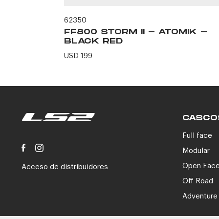
62350
ERO -
FF800 STORM II - ATOMIK -
N
BLACK RED
USD 199
CASCO
Full face
Modular
Open Fac
Acceso de distribuidores
Off Road
Adventure