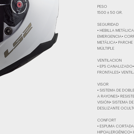
PESO
1500 ± 50 GR.
SEGURIDAD
• HEBILLA METÁLIC
EMERGENCIA• CORR
METÁLICA• PARCHE 
MÚLTIPLE
VENTILACION
• EPS CANALIZADO•
FRONTALES• VENTIL
VISOR
• SISTEMA DE DOBLE
A RAYONES• RESIST
VISIÓN• SISTEMA 
DESLIZANTE OCULT
CONFORT
• ESPUMA CORTADA 
HIPOALERGÉNICO• 