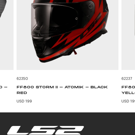
62350
62237
D -
FF800 STORM II - ATOMIK - BLACK
FF80
RED
YEL
USD 199
USD 19