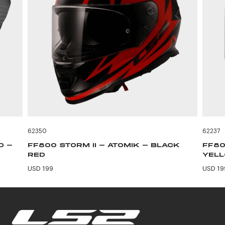
62350
62237
D -
FF800 STORM II - ATOMIK - BLACK
FF80
RED
YEL
USD 199
USD 19