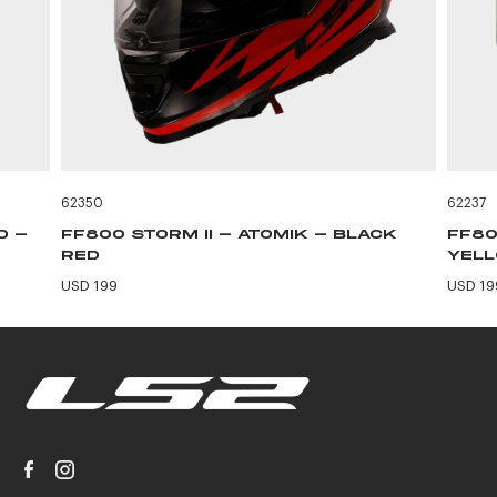
62350
62237
D -
FF800 STORM II - ATOMIK - BLACK
FF80
RED
YEL
USD 199
USD 19