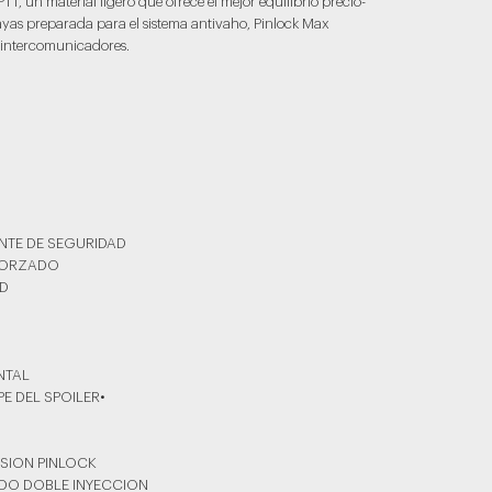
T, un material ligero que ofrece el mejor equilibrio precio-
rayas preparada para el sistema antivaho, Pinlock Max
a intercomunicadores.
NTE DE SEGURIDAD
FORZADO
AD
NTAL
PE DEL SPOILER•
ISION PINLOCK
ADO DOBLE INYECCION