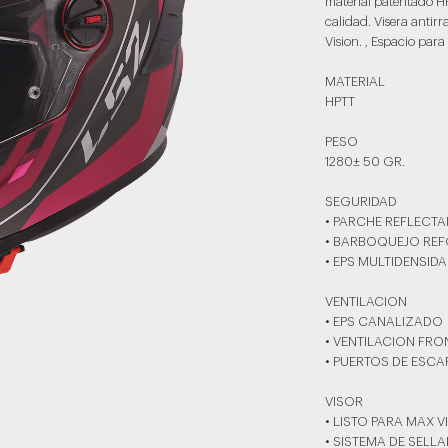
material patentado HPT
calidad. Visera antir
Vision. , Espacio par
MATERIAL
HPTT
PESO
1280± 50 GR.
SEGURIDAD
• PARCHE REFLECTA
• BARBOQUEJO RE
• EPS MULTIDENSID
VENTILACION
• EPS CANALIZADO
• VENTILACION FRO
• PUERTOS DE ESCA
VISOR
• LISTO PARA MAX V
• SISTEMA DE SELL