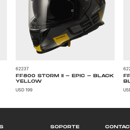
62237
62
FF800 STORM II - EPIC - BLACK
F
YELLOW
B
USD 199
US
S
SOPORTE
CONTAC