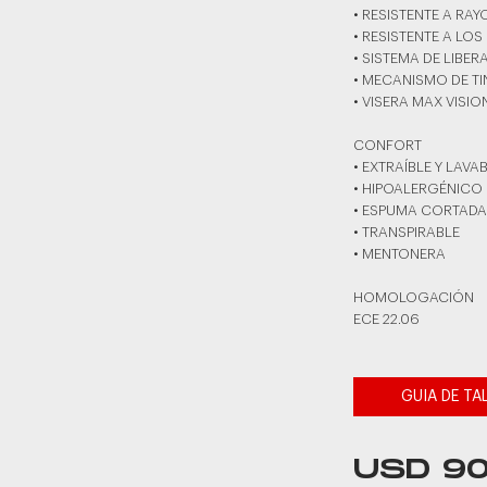
• RESISTENTE A RA
• RESISTENTE A LOS
• SISTEMA DE LIBER
• MECANISMO DE T
• VISERA MAX VISIO
CONFORT
• EXTRAÍBLE Y LAVA
• HIPOALERGÉNICO
• ESPUMA CORTADA
• TRANSPIRABLE
• MENTONERA
HOMOLOGACIÓN
ECE 22.06
GUIA DE TA
USD 9