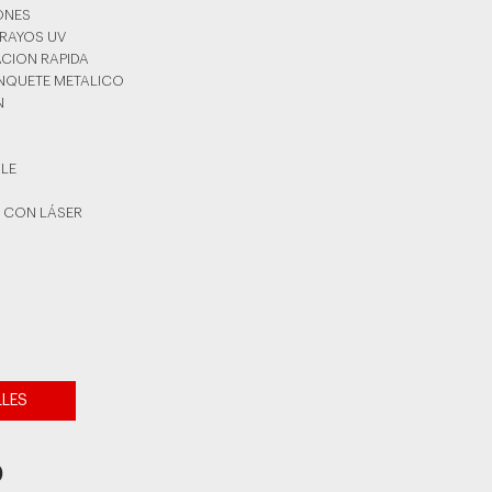
YONES
 RAYOS UV
ACION RAPIDA
INQUETE METALICO
N
BLE
 CON LÁSER
LLES
0