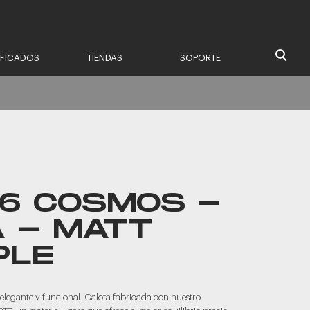
IFICADOS
TIENDAS
SOPORTE
16 COSMOS -
A - MATT
PLE
elegante y funcional. Calota fabricada con nuestro