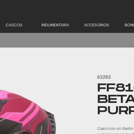
CASCOS
INDUMENTARIA
ACCESORIOS
BON
63293
FF8
BET
PUR
Casco con un diseño 