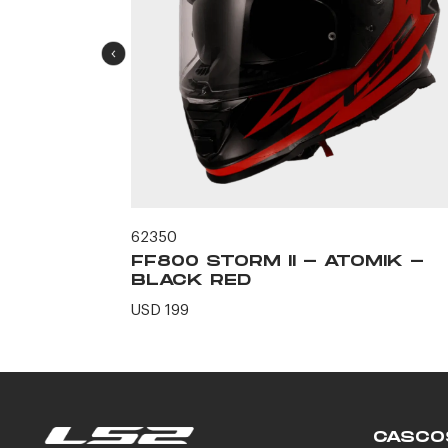
62350
ERO -
FF800 STORM II - ATOMIK -
N
BLACK RED
USD 199
CASCO