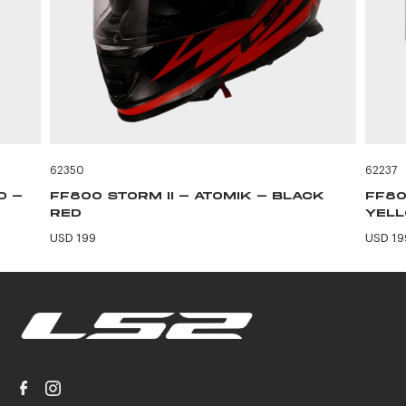
62350
62237
D -
FF800 STORM II - ATOMIK - BLACK
FF80
RED
YEL
USD 199
USD 19