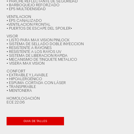
• PARCHE REFLECTANTE DE SEGURIDAD
• BARBOQUEJO REFORZADO
• EPS MULTIDENSIDAD
VENTILACION
• EPS CANALIZADO
•VENTILACION FRONTAL
• PUERTOS DE ESCAPE DEL SPOILER•
VISOR
• LISTO PARA MAX VISION PINLOCK
• SISTEMA DE SELLADO DOBLE INYECCION
• RESISTENTE A RAYONES
• RESISTENTE A LOS RAYOS UV
• SISTEMA DE LIBERACION RAPIDA
• MECANISMO DE TINQUETE METALICO
• VISERA MAX VISION
CONFORT
• EXTRAÍBLE Y LAVABLE
• HIPOALERGÉNICO
• ESPUMA CORTADA CON LÁSER
• TRANSPIRABLE
• MENTONERA
HOMOLOGACIÓN
ECE 22.06
GUIA DE TALLES