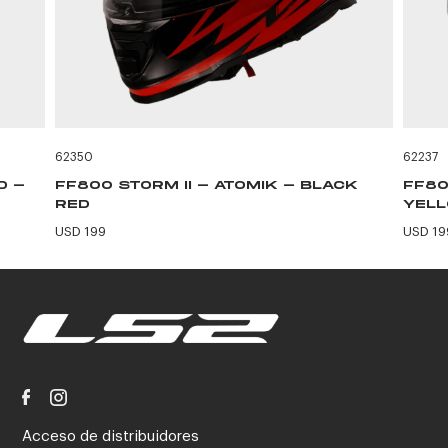
62350
62237
D -
FF800 STORM II - ATOMIK - BLACK
FF80
RED
YEL
USD 199
USD 19
Acceso de distribuidores