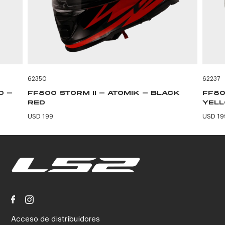
62350
62237
D -
FF800 STORM II - ATOMIK - BLACK
FF80
RED
YEL
USD 199
USD 19
Acceso de distribuidores