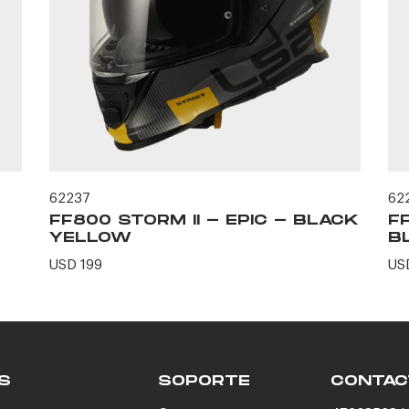
62237
62
FF800 STORM II - EPIC - BLACK
F
YELLOW
B
USD 199
US
S
SOPORTE
CONTAC