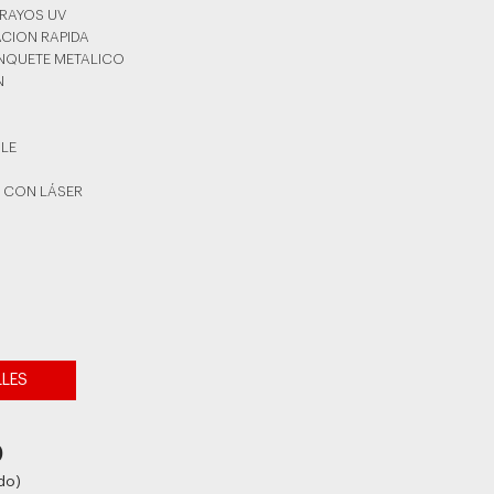
 RAYOS UV
ACION RAPIDA
INQUETE METALICO
N
BLE
 CON LÁSER
LLES
0
do)