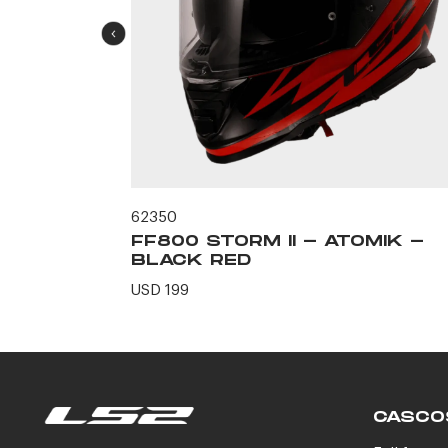
62350
ERO -
FF800 STORM II - ATOMIK -
N
BLACK RED
USD 199
CASCO