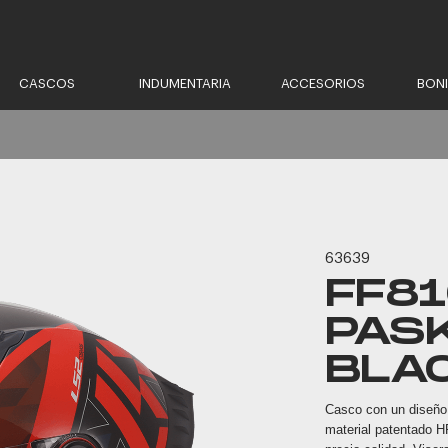
CASCOS
INDUMENTARIA
ACCESORIOS
BON
63639
FF8
PAS
BLA
Casco con un diseño 
material patentado HP