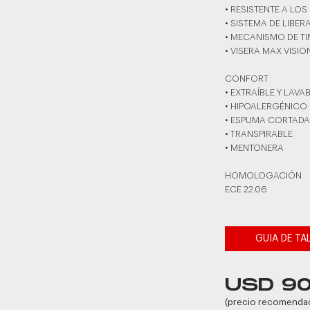
• RESISTENTE A LOS
• SISTEMA DE LIBER
• MECANISMO DE T
• VISERA MAX VISIO
CONFORT
• EXTRAÍBLE Y LAVA
• HIPOALERGÉNICO
• ESPUMA CORTADA
• TRANSPIRABLE
• MENTONERA
HOMOLOGACIÓN
ECE 22.06
GUIA DE TA
USD 9
(precio recomenda