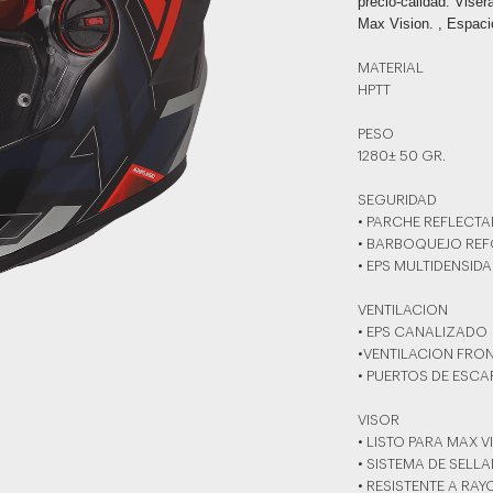
precio-calidad. Viser
Max Vision. , Espaci
MATERIAL
HPTT
PESO
1280± 50 GR.
SEGURIDAD
• PARCHE REFLECTA
• BARBOQUEJO RE
• EPS MULTIDENSID
VENTILACION
• EPS CANALIZADO
•VENTILACION FRO
• PUERTOS DE ESCA
VISOR
• LISTO PARA MAX V
• SISTEMA DE SELL
• RESISTENTE A RA