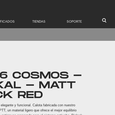
IFICADOS
TIENDAS
SOPORTE
16 COSMOS -
KAL - MATT
CK RED
elegante y funcional. Calota fabricada con nuestro
TT, un material ligero que ofrece el mejor equilibrio