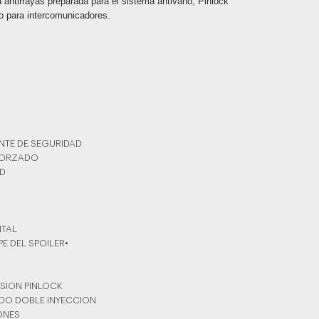
a antirrayas preparada para el sistema antivaho, Pinlock
o para intercomunicadores.
NTE DE SEGURIDAD
FORZADO
AD
NTAL
PE DEL SPOILER•
ISION PINLOCK
ADO DOBLE INYECCION
YONES