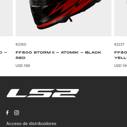
62350
62237
D -
FF800 STORM II - ATOMIK - BLACK
FF80
RED
YEL
USD 199
USD 19
Acceso de distribuidores