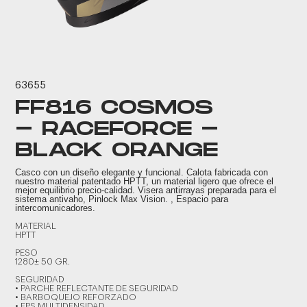
63655
FF816 COSMOS
- RACEFORCE -
BLACK ORANGE
Casco con un diseño elegante y funcional. Calota fabricada con
nuestro material patentado HPTT, un material ligero que ofrece el
mejor equilibrio precio-calidad. Visera antirrayas preparada para el
sistema antivaho, Pinlock Max Vision. , Espacio para
intercomunicadores.
MATERIAL
HPTT
PESO
1280± 50 GR.
SEGURIDAD
• PARCHE REFLECTANTE DE SEGURIDAD
• BARBOQUEJO REFORZADO
• EPS MULTIDENSIDAD