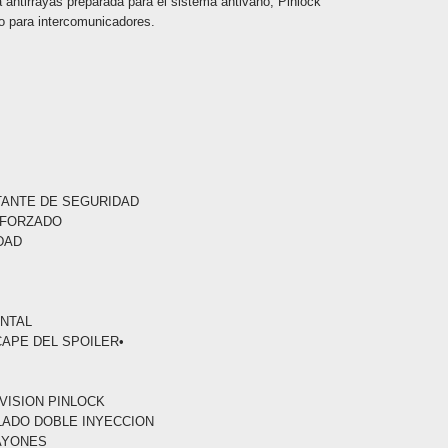
a antirrayas preparada para el sistema antivaho, Pinlock
o para intercomunicadores.
TANTE DE SEGURIDAD
EFORZADO
DAD
O
ONTAL
CAPE DEL SPOILER•
 VISION PINLOCK
LLADO DOBLE INYECCION
RAYONES