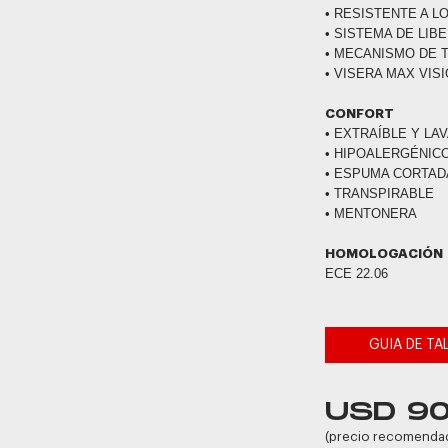
• RESISTENTE A L
• SISTEMA DE LIB
• MECANISMO DE 
• VISERA MAX VIS
CONFORT
• EXTRAÍBLE Y LA
• HIPOALERGÉNIC
• ESPUMA CORTAD
• TRANSPIRABLE
• MENTONERA
HOMOLOGACIÓN
ECE 22.06
GUIA DE TA
USD 9
(precio recomenda