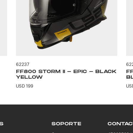
62237
62
FF800 STORM II - EPIC - BLACK
F
YELLOW
B
USD 199
US
S
SOPORTE
CONTAC