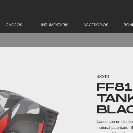
CASCOS
INDUMENTARIA
ACCESORIOS
BON
63318
FF8
TAN
BLA
Casco con un diseño 
material patentado HP