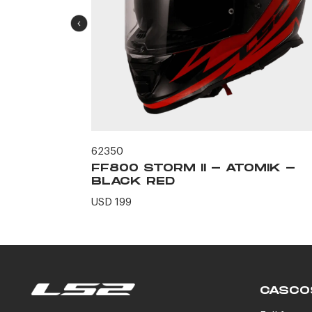
62350
ERO -
FF800 STORM II - ATOMIK -
N
BLACK RED
USD 199
CASCO