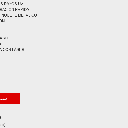
OS RAYOS UV
ERACION RAPIDA
TINQUETE METALICO
ION
VABLE
O
A CON LÁSER
LLES
0
do)