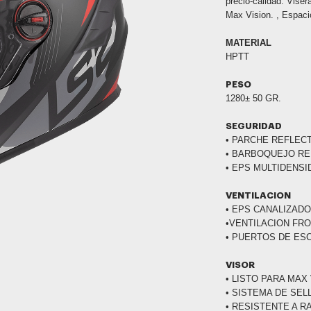
precio-calidad. Viser
Max Vision. , Espaci
MATERIAL
HPTT
PESO
1280± 50 GR.
SEGURIDAD
• PARCHE REFLEC
• BARBOQUEJO R
• EPS MULTIDENSI
VENTILACION
• EPS CANALIZAD
•VENTILACION FR
• PUERTOS DE ES
VISOR
• LISTO PARA MAX
• SISTEMA DE SE
• RESISTENTE A 