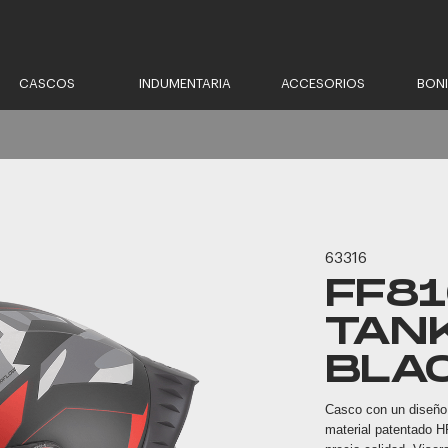
CASCOS
INDUMENTARIA
ACCESORIOS
BON
63316
FF8
TAN
BLA
Casco con un diseño 
material patentado HP