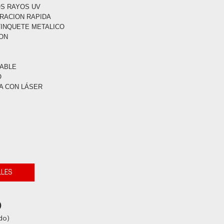
OS RAYOS UV
ERACION RAPIDA
TINQUETE METALICO
ION
VABLE
O
A CON LÁSER
LLES
0
do)