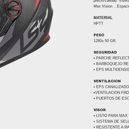
precio-calidad. Viser
Max Vision. , Espaci
MATERIAL
HPTT
PESO
1280± 50 GR.
SEGURIDAD
• PARCHE REFLEC
• BARBOQUEJO R
• EPS MULTIDENSI
VENTILACION
• EPS CANALIZAD
•VENTILACION FR
• PUERTOS DE ES
VISOR
• LISTO PARA MAX
• SISTEMA DE SE
• RESISTENTE A 