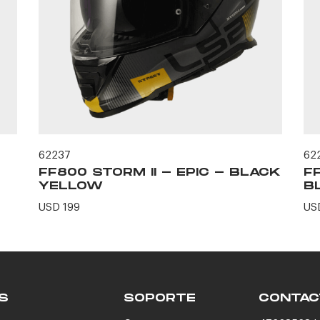
62237
62
FF800 STORM II - EPIC - BLACK
F
YELLOW
B
USD 199
US
S
SOPORTE
CONTAC