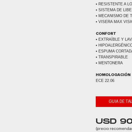
• RESISTENTE A L
• SISTEMA DE LIB
• MECANISMO DE 
• VISERA MAX VIS
CONFORT
• EXTRAÍBLE Y LA
• HIPOALERGÉNIC
• ESPUMA CORTAD
• TRANSPIRABLE
• MENTONERA
HOMOLOGACIÓN
ECE 22.06
GUIA DE TA
USD 9
(precio recomenda