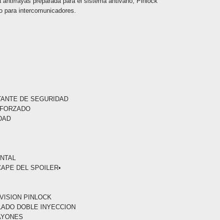
a antirrayas preparada para el sistema antivaho, Pinlock
o para intercomunicadores.
TANTE DE SEGURIDAD
EFORZADO
DAD
O
ONTAL
CAPE DEL SPOILER•
 VISION PINLOCK
LLADO DOBLE INYECCION
RAYONES