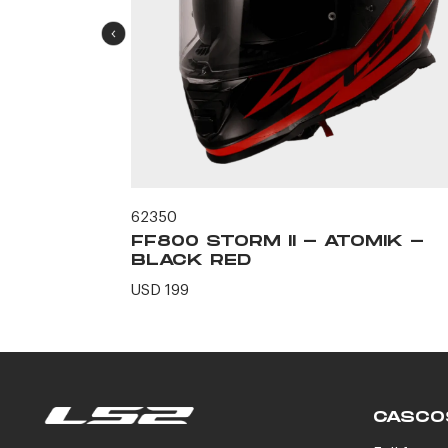
62350
ERO -
FF800 STORM II - ATOMIK -
N
BLACK RED
USD 199
CASCO