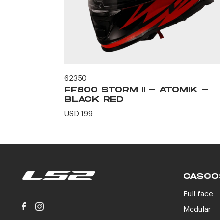
62350
ERO -
FF800 STORM II - ATOMIK -
N
BLACK RED
USD 199
CASCO
Full face
Modular