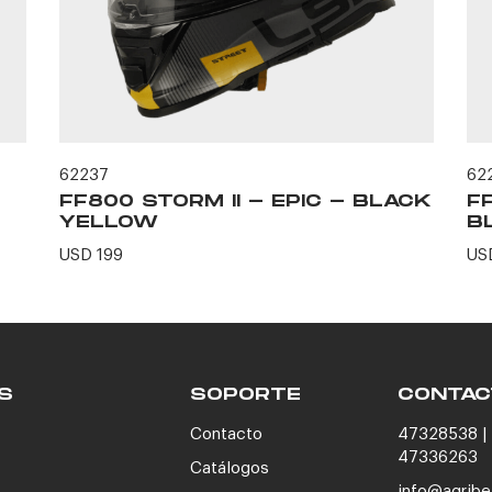
62237
62
FF800 STORM II - EPIC - BLACK
F
YELLOW
B
USD 199
US
S
SOPORTE
CONTAC
Contacto
47328538 | 
47336263
Catálogos
info@agribe