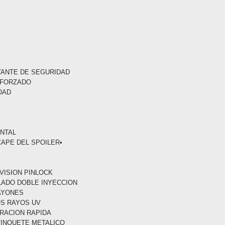
TANTE DE SEGURIDAD
EFORZADO
DAD
O
ONTAL
CAPE DEL SPOILER•
 VISION PINLOCK
LLADO DOBLE INYECCION
RAYONES
OS RAYOS UV
ERACION RAPIDA
TINQUETE METALICO