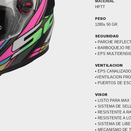
MATERIAL
HPTT
PESO
1280± 50 GR.
SEGURIDAD
• PARCHE REFLEC
• BARBOQUEJO R
• EPS MULTIDENSI
VENTILACION
• EPS CANALIZAD
•VENTILACION FR
• PUERTOS DE ES
VISOR
• LISTO PARA MAX
• SISTEMA DE SE
• RESISTENTE A 
• RESISTENTE A L
• SISTEMA DE LIB
• MECANISMO DE 