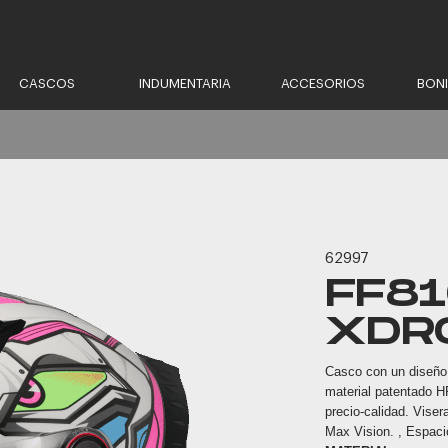
CASCOS
INDUMENTARIA
ACCESORIOS
BON
62997
FF8
XDR
Casco con un diseño 
material patentado HP
precio-calidad. Viser
Max Vision. , Espaci