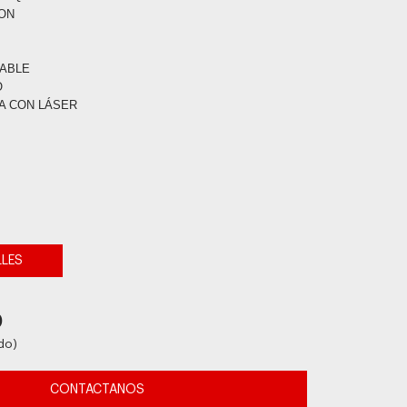
ION
VABLE
O
A CON LÁSER
LLES
0
do)
CONTACTANOS