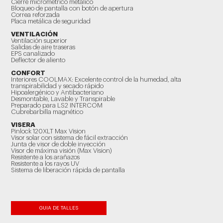
Cierre micrométrico metálico
Bloqueo de pantalla con botón de apertura
Correa reforzada
Placa metálica de seguridad
VENTILACIÓN
Ventilación superior
Salidas de aire traseras
EPS canalizado
Deflector de aliento
CONFORT
Interiores COOLMAX: Excelente control de la humedad, alta
transpirabilidad y secado rápido
Hipoalergénico y Antibacteriano
Desmontable, Lavable y Transpirable
Preparado para LS2 INTERCOM
Cubrebarbilla magnético
VISERA
Pinlock 120XLT Max Vision
Visor solar con sistema de fácil extracción
Junta de visor de doble inyección
Visor de máxima visión (Max Vision)
Resistente a los arañazos
Resistente a los rayos UV
Sistema de liberación rápida de pantalla
GUIA DE TALLES