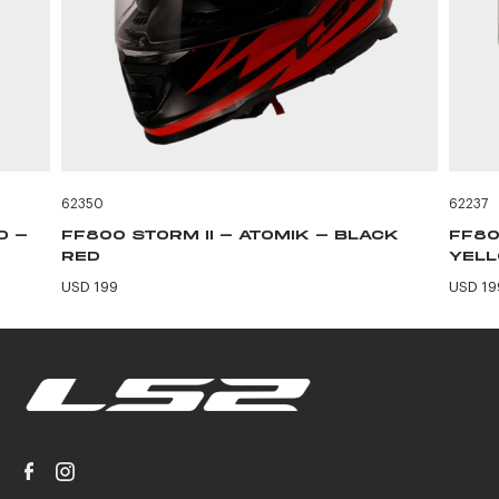
62350
62237
D -
FF800 STORM II - ATOMIK - BLACK
FF80
RED
YEL
USD 199
USD 19