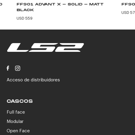
O
FF901 ADVANT X - SOLID - MATT
FF90
BLACK
USD 57
USD 559
Acceso de distribuidores
CASCOS
Full face
Modular
Open Face