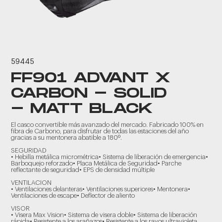
59445
FF901 ADVANT X
CARBON - SOLID
- MATT BLACK
El casco convertible más avanzado del mercado. Fabricado 100% en
fibra de Carbono, para disfrutar de todas las estaciones del año
gracias a su mentonera abatible a 180º.
SEGURIDAD
• Hebilla metálica micrométrica• Sistema de liberación de emergencia•
Barboquejo reforzado• Placa Metálica de Seguridad• Parche
reflectante de seguridad• EPS de densidad múltiple
VENTILACION
• Ventilaciones delanteras• Ventilaciones superiores• Mentonera•
Ventilaciones de escape• Deflector de aliento
VISOR
• Visera Max Vision• Sistema de visera doble• Sistema de liberación
rápida• Resistente a los arañazos• Resistente a los rayos ultravioleta