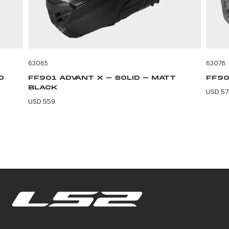
63065
63076
O
FF901 ADVANT X - SOLID - MATT
FF90
BLACK
USD 57
USD 559