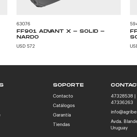
63076
59
FF901 ADVANT X - SOLID -
F
NARDO
S
USD 572
US
S
SOPORTE
CONTAC
Contacto
47328538 | 
47336263
Catálogos
info@agribe
e
Garantía
Avda. Bland
Tiendas
Uruguay