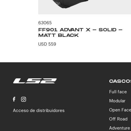
63065
ID -
FF901 ADVANT X - SOLID -
MATT BLACK
USD 559
CASCO
Full face
Modular
Open Fac
Acceso de distribuidores
Off Road
Adventure