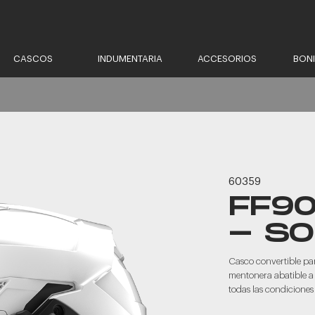
CASCOS
INDUMENTARIA
ACCESORIOS
BON
60359
FF9
- SO
Casco convertible par
mentonera abatible a
todas las condiciones