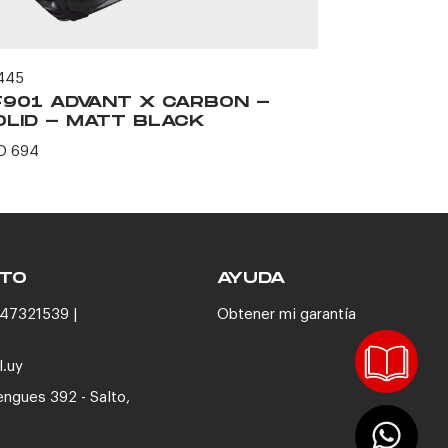
445
57358
F901 ADVANT X CARBON -
FF902 SC
OLID - MATT BLACK
BLACK
D 694
USD 263
TO
AYUDA
47321539 |
Obtener mi garantía
l.uy
engues 392 - Salto,