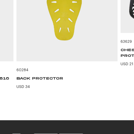
63629
CHES
PROT
USD 21
60284
F816
BACK PROTECTOR
USD 34