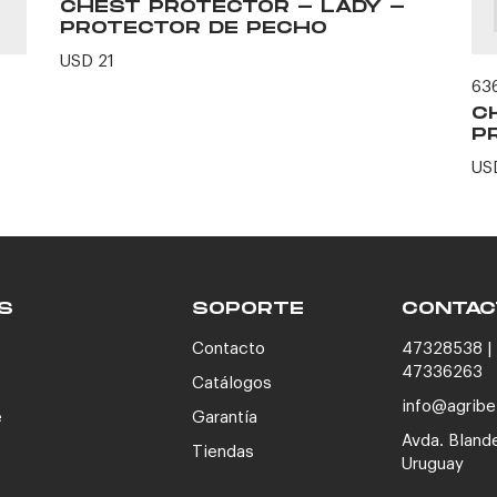
CHEST PROTECTOR - LADY -
PROTECTOR DE PECHO
USD 21
63
C
P
US
S
SOPORTE
CONTAC
Contacto
47328538 | 
47336263
Catálogos
info@agribe
e
Garantía
Avda. Bland
Tiendas
Uruguay