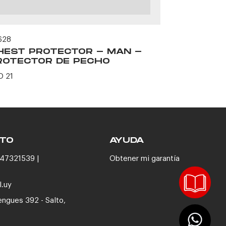
628
60165
HEST PROTECTOR - MAN -
FORTRES
ROTECTOR DE PECHO
RED
D 21
USD 88
TO
AYUDA
47321539 |
Obtener mi garantía
l.uy
engues 392 - Salto,