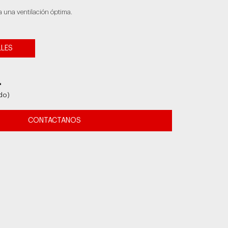
a una ventilación óptima.
LLES
4
do)
CONTACTANOS