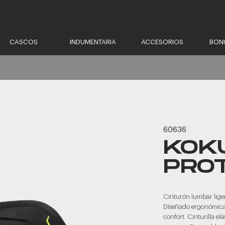
CASCOS
INDUMENTARIA
ACCESORIOS
BON
60636
KOK
PRO
Cinturón lumbar ligero
Diseñado ergonómic
confort. Cinturilla el