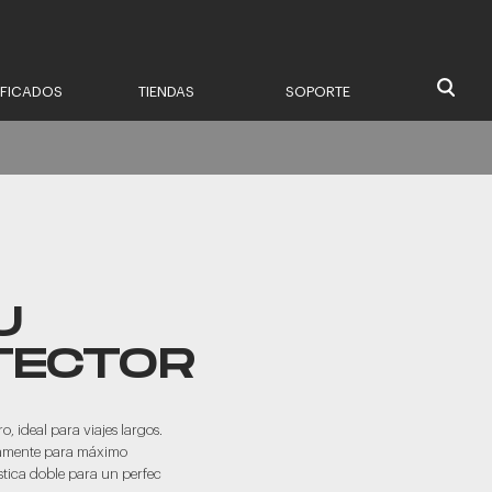
IFICADOS
TIENDAS
SOPORTE
U
TECTOR
, ideal para viajes largos.
amente para máximo
ástica doble para un perfec