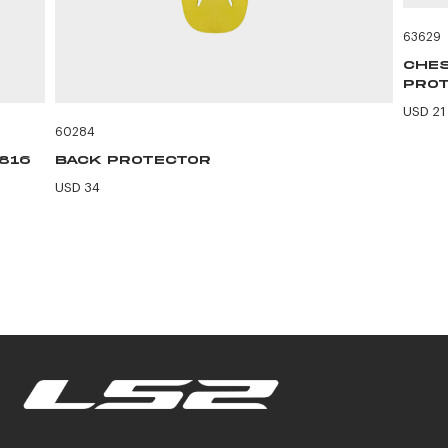
63629
CHES
PROT
USD 21
60284
F816
BACK PROTECTOR
USD 34