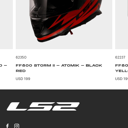
62350
62237
D -
FF800 STORM II - ATOMIK - BLACK
FF80
RED
YEL
USD 199
USD 19