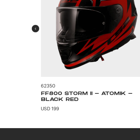
62350
ERO -
FF800 STORM II - ATOMIK -
N
BLACK RED
USD 199