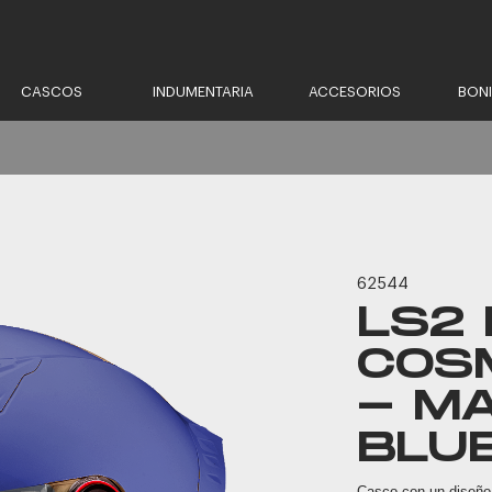
CASCOS
INDUMENTARIA
ACCESORIOS
BON
62544
LS2 
COS
- M
BLU
Casco con un diseño 