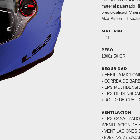
material patentado HP
precio-calidad. Viser
Max Vision. , Espaci
MATERIAL
HPTT
PESO
1300± 50 GR.
SEGURIDAD
• HEBILLA MICROM
• CORREA DE BAR
• EPS MULTIDENSI
• EPS DE DENSIDA
• ROLLO DE CUELL
VENTILACION
• EPS CANALIZAD
•VENTILACION DE 
• VENTILACIONES
• PUERTOS DE ESCA