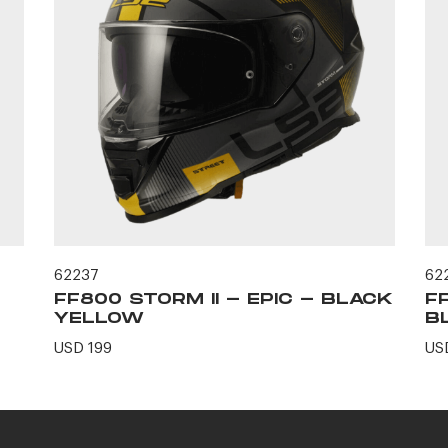
62237
62
FF800 STORM II - EPIC - BLACK
F
YELLOW
B
USD 199
US