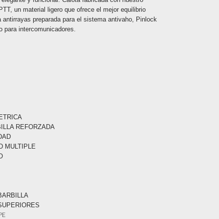
TT, un material ligero que ofrece el mejor equilibrio
a antirrayas preparada para el sistema antivaho, Pinlock
o para intercomunicadores.
ETRICA
BILLA REFORZADA
DAD
D MULTIPLE
O
O
BARBILLA
 SUPERIORES
PE