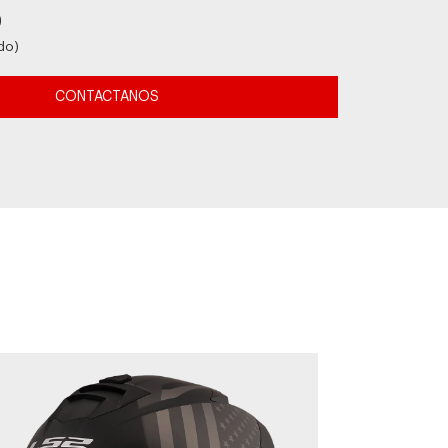
9
do)
CONTACTANOS