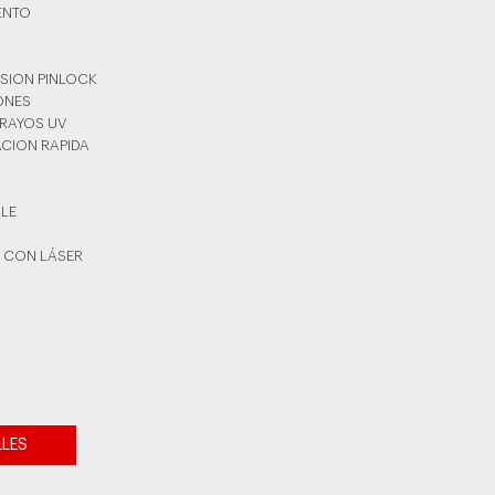
ENTO
ISION PINLOCK
YONES
 RAYOS UV
ACION RAPIDA
BLE
 CON LÁSER
O
LLES