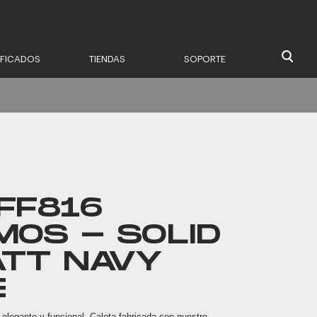
IFICADOS
TIENDAS
SOPORTE
FF816
MOS - SOLID
ATT NAVY
E
elegante y funcional. Calota fabricada con nuestro