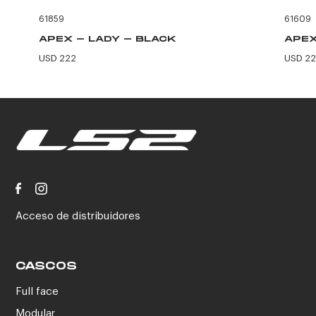
61859
61609
APEX - LADY - BLACK
APEX
USD 222
USD 2
Acceso de distribuidores
CASCOS
Full face
Modular