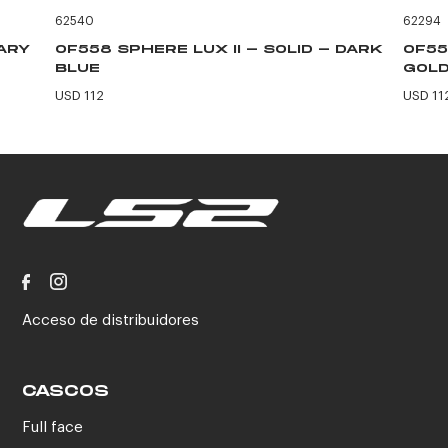
62540
62294
TARY
OF558 SPHERE LUX II - SOLID - DARK
OF55
BLUE
GOLD
USD 112
USD 11
Acceso de distribuidores
CASCOS
Full face