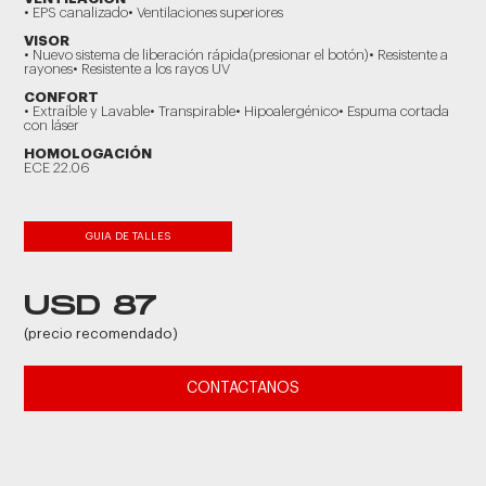
• EPS canalizado• Ventilaciones superiores
VISOR
• Nuevo sistema de liberación rápida(presionar el botón)• Resistente a
rayones• Resistente a los rayos UV
CONFORT
• Extraíble y Lavable• Transpirable• Hipoalergénico• Espuma cortada
con láser
HOMOLOGACIÓN
ECE 22.06
GUIA DE TALLES
USD 87
(precio recomendado)
CONTACTANOS