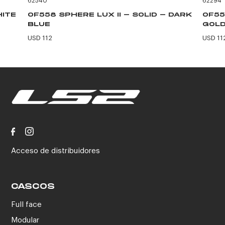
62540
62294
HITE
OF558 SPHERE LUX II - SOLID - DARK
OF55
BLUE
GOLD
USD 112
USD 11
Acceso de distribuidores
CASCOS
Full face
Modular