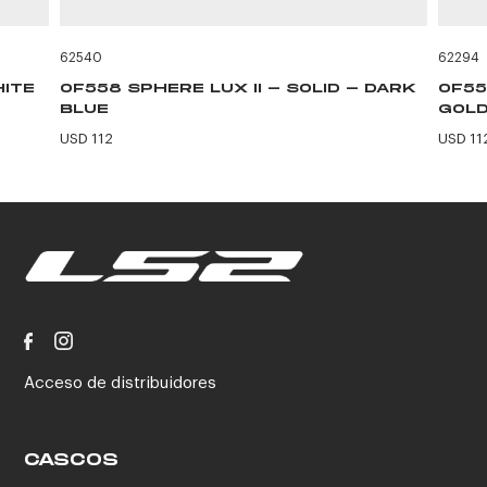
62540
62294
HITE
OF558 SPHERE LUX II - SOLID - DARK
OF55
BLUE
GOLD
USD 112
USD 11
Acceso de distribuidores
CASCOS