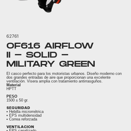
62761
OF616 AIRFLOW
II - SOLID -
MILITARY GREEN
El casco perfecto para los motoristas urbanos. Diseño moderno con
dos grandes entradas de aire que proporcionan una excelente
ventilación. Visera amplia con tratamiento antirrasguños.
Material
HPTT
PESO
1500 ± 50 gr.
SEGURIDAD
• Hebilla micrométrica
• EPS multidensidad
• Correa reforzada
VENTILACION
• EPS canalizado